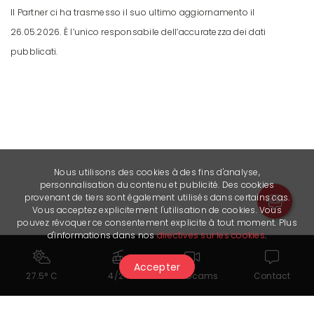
Il Partner ci ha trasmesso il suo ultimo aggiornamento il
26.05.2026. È l’unico responsabile dell’accuratezza dei dati
pubblicati.
Nous utilisons des cookies à des fins d'analyse,
personnalisation du contenu et publicité. Des cookies
provenant de tiers sont également utilisés dans certains cas.
Vous acceptez explicitement l'utilisation de cookies. Vous
pouvez révoquer ce consentement explicite à tout moment. Plus
d'informations dans nos
directives sur les cookies
.
Accepter
27.5° C
4/24
Webcams
Contact
Link utili