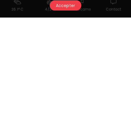
Accepter
26.1° C
4/24
Webcams
Contact
Potrebbe piacerti anche...