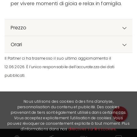
per vivere momenti di gioia e relax in famiglia.
Prezzo
Orari
Il Partner ci ha trasmesso il suo ultimo aggiornamento il
12.06.2026. È l’unico responsabile dell’accuratezza dei dati
pubblicati.
Nous utilisons des cookies à des fins d'analyse,
personnalisation du contenu et publicité. Des cookies
provenant de tiers sont également utilisés dans certains cas.
Vous acceptez explicitement l'utilisation de cookies. Vous
pouvez révoquer ce consentement explicite à tout moment. Plus
d'informations dans nos
directives sur les cookies
.