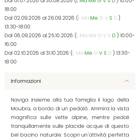
Dal 01.07.2026 al 30.08.2026 (
L
Ma
Me
G
V
S
D
) 10:00-
18:00
Dal 02.09.2026 al 26.09.2026 (
L
Ma
Me
G
V
S
D
)
13:30-18:00
Dal 06.09.2026 al 25.10.2026 (
L
Ma
Me
G
V
S
D
) 10:00-
16:00
Dal 02.10.2026 al 31.10.2026 (
L
Ma
Me
G
V
S
D
) 13:30-
18:00
Informazioni
Naviga insieme alla tua famiglia il lago della
Moubra, a bordo di un pedalò. Ammira la vista
magnifica sulle vette alpine, mentre pedali
tranquillamente sulle placide acque di questo
bel bacino naturale. Scopri un'attività perfetta