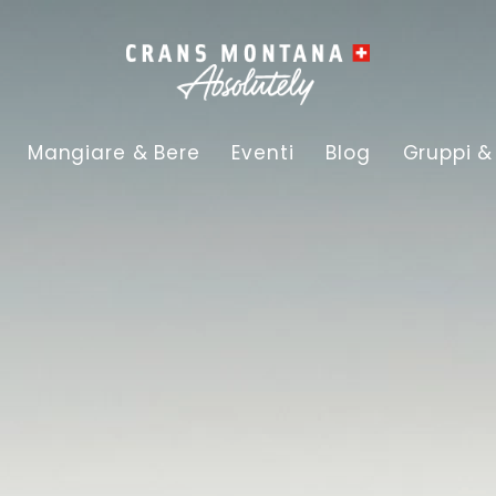
Mangiare & Bere
Eventi
Blog
Gruppi &