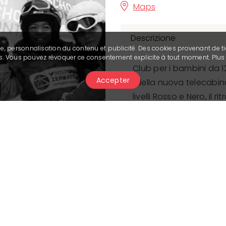
Maps
Descrizione
se, personnalisation du contenu et publicité. Des cookies provenant de ti
ies. Vous pouvez révoquer ce consentement explicite à tout moment. Plu
Club per i bambini da 12 
Accepter
della nuova telecabina A
livelli Rosso e Nero, il 
Inf
100 % insegnam
dal livello ner
Maximum