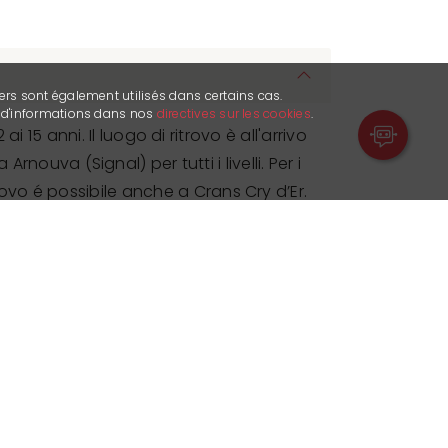
ers sont également utilisés dans certains cas.
s d'informations dans nos
directives sur les cookies
.
ai 15 anni. Il luogo di ritrovo è all'arrivo
rnouva (Signal) per tutti i livelli. Per i
ritrovo é possibile anche a Crans Cry d’Er.
ormazione pratiche.
Programma
ento sci, tecnica, test e gara.
o : freestyle, freeride et slalom
 8 persona per gruppo