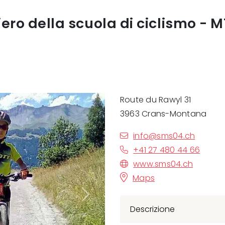
ro della scuola di ciclismo - MT
Route du Rawyl 31
3963 Crans-Montana
info@sms04.ch
+41 27 480 44 66
www.sms04.ch
Maps
Next
Descrizione