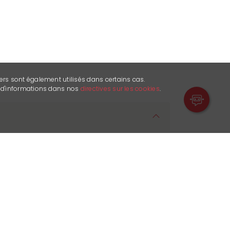
ers sont également utilisés dans certains cas.
s d'informations dans nos
directives sur les cookies
.
ne
 disposizione dei clienti: si