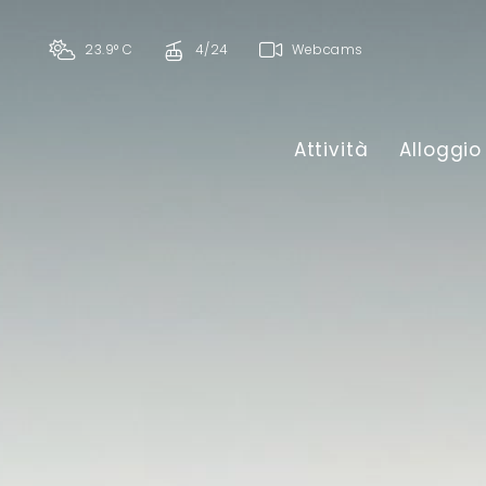
23.9° C
4/24
Webcams
Attività
Alloggio