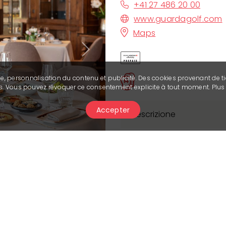
+41 27 486 20 00
www.guardagolf.com
Maps
Next
se, personnalisation du contenu et publicité. Des cookies provenant de ti
ies. Vous pouvez révoquer ce consentement explicite à tout moment. Plu
Accepter
Descrizione
Caratteristiche
Capienza: 85 persone
Terrazza: si
Banchetti: si, 120 perso
Struttura per disabili: si
Accesso internet (WIFI) a