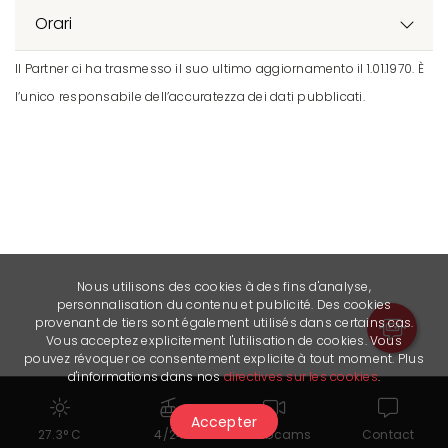
Orari
Il Partner ci ha trasmesso il suo ultimo aggiornamento il 1.01.1970. È
l’unico responsabile dell’accuratezza dei dati pubblicati.
Nous utilisons des cookies à des fins d'analyse,
personnalisation du contenu et publicité. Des cookies
provenant de tiers sont également utilisés dans certains cas.
Vous acceptez explicitement l'utilisation de cookies. Vous
pouvez révoquer ce consentement explicite à tout moment. Plus
d'informations dans nos
directives sur les cookies
.
Accepter
27.3° C
4/24
Webcams
Contact