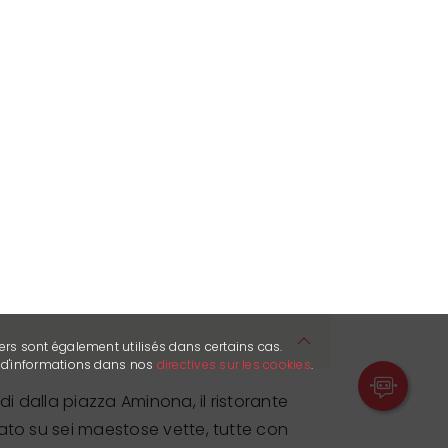
ers sont également utilisés dans certains cas.
s d'informations dans nos
directives sur les cookies
.
edi dalla piazza Aminona, il ristorante
ato su sei maestose vette, tutte con