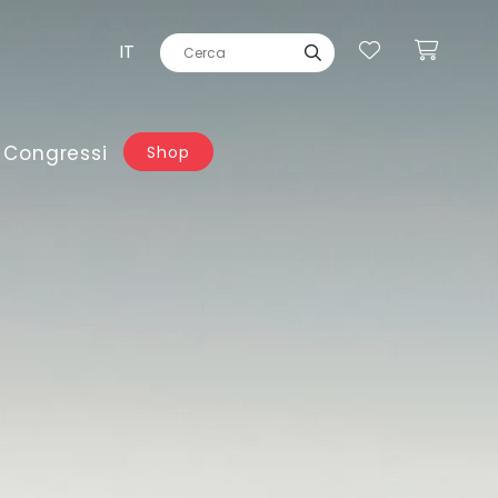
IT
 Congressi
Shop