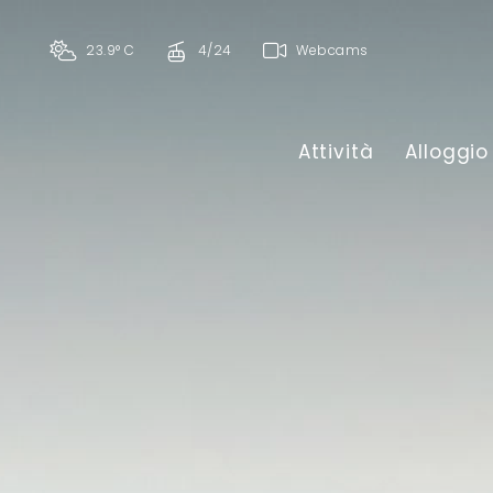
23.9° C
4/24
Webcams
Attività
Alloggio