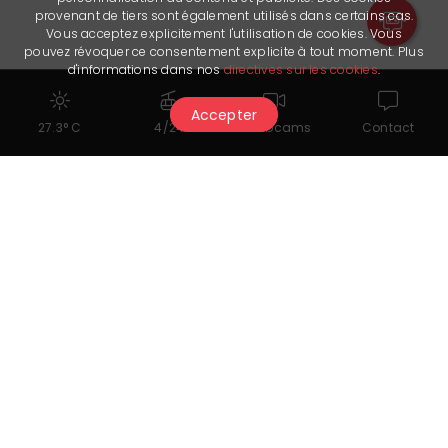
provenant de tiers sont également utilisés dans certains cas.
Vous acceptez explicitement l'utilisation de cookies. Vous
pouvez révoquer ce consentement explicite à tout moment. Plus
d'informations dans nos
directives sur les cookies
.
Accepter
27.3° C
4/24
Webcams
Contact
Potrebbe piacerti anche...