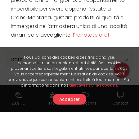
prezzo di CHF 5.– al giorno. Un appuntamento
imperdibile per vivere appieno l’estate a
Crans-Montana, gustare prodotti di qualità e
immergersi nell’atmosfera unica di una località
dinamica e accogliente.
Prenotate ora!
Nous utilisons des cookies à des fins d'analyse,
Date
personnalisation du contenu et publicité. Des cookies
provenant de tiers sont également utilisés dans certains cas.
Vous acceptez explicitement l'utilisation de cookies. Vous
pouvez révoquer ce consentement explicite à tout moment. Plus
d'informations dans nos
directives sur les cookies
.
Accepter
23.9° C
4/24
Webcams
Contact