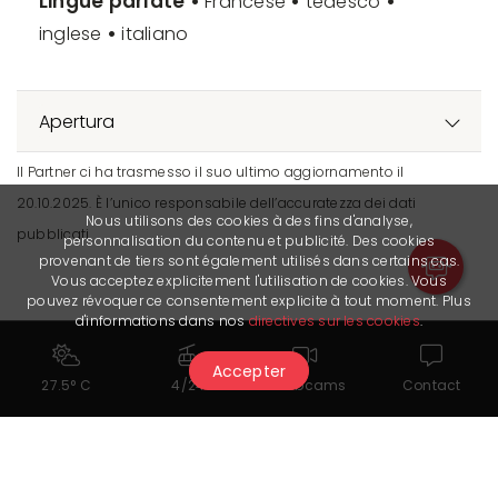
Lingue parlate
•
•
•
Francese
tedesco
•
inglese
italiano
Apertura
Il Partner ci ha trasmesso il suo ultimo aggiornamento il
20.10.2025. È l’unico responsabile dell’accuratezza dei dati
Nous utilisons des cookies à des fins d'analyse,
pubblicati.
personnalisation du contenu et publicité. Des cookies
provenant de tiers sont également utilisés dans certains cas.
Vous acceptez explicitement l'utilisation de cookies. Vous
pouvez révoquer ce consentement explicite à tout moment. Plus
d'informations dans nos
directives sur les cookies
.
Accepter
27.5° C
4/24
Webcams
Contact