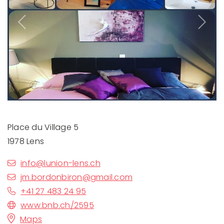
Previous
Next
Place du Village 5
1978 Lens
info@lunion-lens.ch
jm.bordonbiron@gmail.com
+41 27 483 24 95
www.bnb.ch/2595
Maps