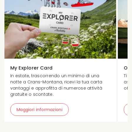
My Explorer Card
Off
In estate, trascorrendo un minimo di una
Ti 
notte a Crans-Montana, ricevi la tua carta
asp
vantaggi e approfitta di numerose attività
offe
gratuite o scontate.
Maggiori informazioni