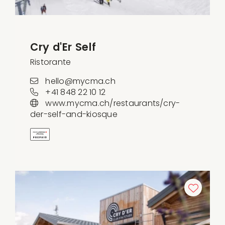
Cry d'Er Self
Ristorante
hello@mycma.ch
+41 848 22 10 12
www.mycma.ch/restaurants/cry-
der-self-and-kiosque