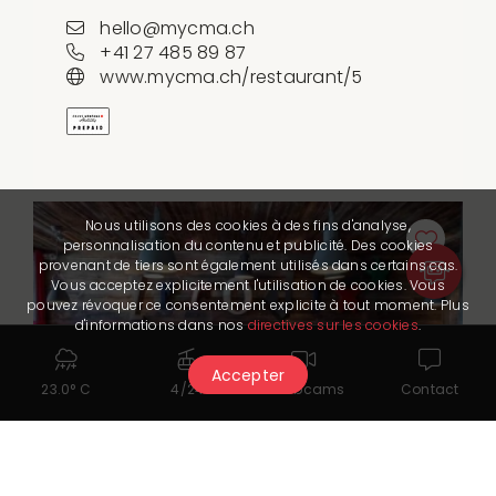
hello@mycma.ch
+41 27 485 89 87
www.mycma.ch/restaurant/5
Nous utilisons des cookies à des fins d'analyse,
personnalisation du contenu et publicité. Des cookies
provenant de tiers sont également utilisés dans certains cas.
Vous acceptez explicitement l'utilisation de cookies. Vous
pouvez révoquer ce consentement explicite à tout moment. Plus
d'informations dans nos
directives sur les cookies
.
Accepter
23.0° C
4/24
Webcams
Contact