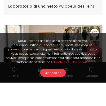
Laboratorio di uncinetto
Au coeur des liens
Nous utilisons des cookies à des fins d'analyse,
personnalisation du contenu et publicité. Des cookies
provenant de tiers sont également utilisés dans certains cas.
Vous acceptez explicitement l'utilisation de cookies. Vous
pouvez révoquer ce consentement explicite à tout moment. Plus
d'informations dans nos
directives sur les cookies
.
Accepter
23.0° C
4/24
Webcams
Contact
Workshop di sensibilizzazione
Au coeur des