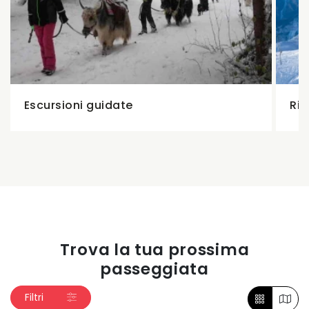
Escursioni guidate
Rif
Trova la tua prossima
passeggiata
Filtri