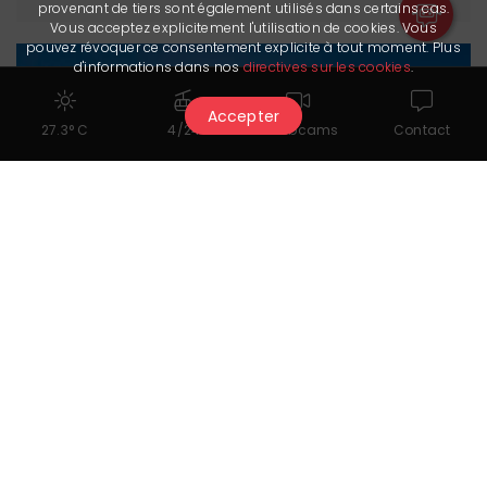
provenant de tiers sont également utilisés dans certains cas.
Vous acceptez explicitement l'utilisation de cookies. Vous
pouvez révoquer ce consentement explicite à tout moment. Plus
d'informations dans nos
directives sur les cookies
.
Accepter
27.3° C
4/24
Webcams
Contact
Crans - Lens
Chiuso
Facile