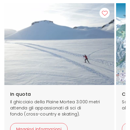
In quota
Car
Il ghicciaio della Plaine Mortea 3.000 metri
Sca
attenda gli appassionati di sci di
alp
fondo (cross-country e skating).
Maggiori informazioni