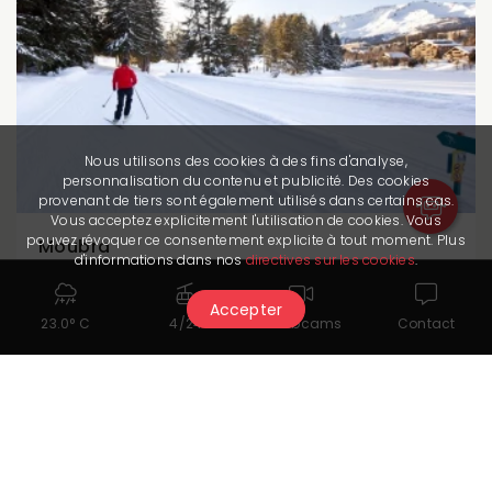
Nous utilisons des cookies à des fins d'analyse,
personnalisation du contenu et publicité. Des cookies
provenant de tiers sont également utilisés dans certains cas.
Vous acceptez explicitement l'utilisation de cookies. Vous
pouvez révoquer ce consentement explicite à tout moment. Plus
Moubra
d'informations dans nos
directives sur les cookies
.
Chiuso
Facile
Accepter
23.0° C
4/24
Webcams
Contact