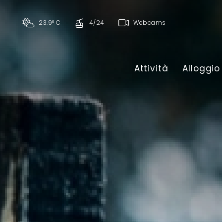
23.9° C
4/24
Webcams
Attività
Alloggio