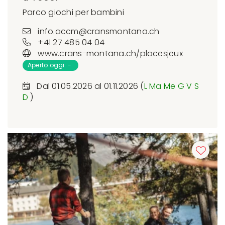
Parco giochi per bambini
info.accm@cransmontana.ch
+41 27 485 04 04
www.crans-montana.ch/placesjeux
Aperto oggi -
Dal 01.05.2026 al 01.11.2026 (
L
Ma
Me
G
V
S
D
)