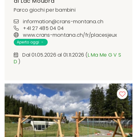
al Lac Moubra
Parco giochi per bambini
information@crans-montana.ch
+41 27 485 04 04
www.crans-montana.ch/fr/placesjeux
Aperto oggi -
Dal 01.05.2026 al 01.11.2026 (
L
Ma
Me
G
V
S
D
)