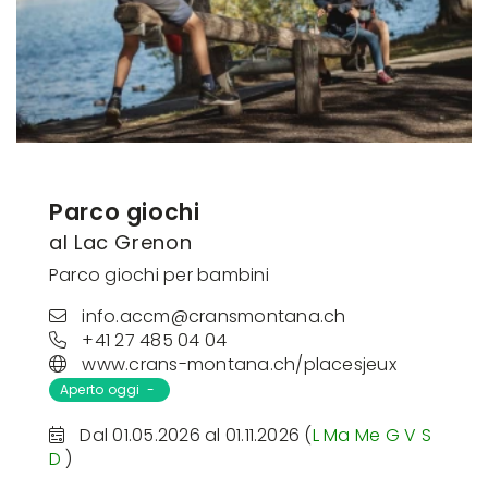
Parco giochi
al Lac Grenon
Parco giochi per bambini
info.accm@cransmontana.ch
+41 27 485 04 04
www.crans-montana.ch/placesjeux
Aperto oggi -
Dal 01.05.2026 al 01.11.2026 (
L
Ma
Me
G
V
S
D
)