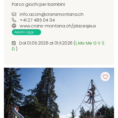
Parco giochi per bambini
info.accm@cransmontana.ch
+41 27 485 04 04
www.crans-montana.ch/placesjeux
Aperto oggi -
Dal 01.05.2026 al 01.11.2026 (
L
Ma
Me
G
V
S
D
)