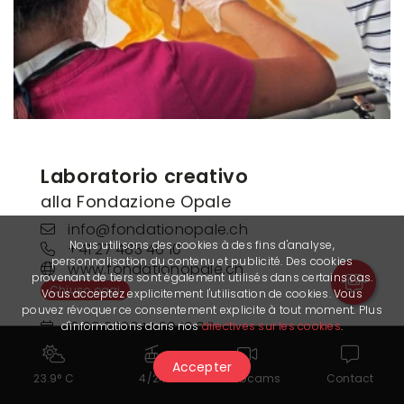
Laboratorio creativo
alla Fondazione Opale
info@fondationopale.ch
Nous utilisons des cookies à des fins d'analyse,
+41 27 483 46 10
personnalisation du contenu et publicité. Des cookies
www.fondationopale.ch
provenant de tiers sont également utilisés dans certains cas.
Chiuso oggi
Vous acceptez explicitement l'utilisation de cookies. Vous
pouvez révoquer ce consentement explicite à tout moment. Plus
19.08.2026 14:30 16:00
d'informations dans nos
directives sur les cookies
.
06.09.2026 10:30 12:00
16.09.2026 14:30 16:00
Accepter
23.9° C
4/24
Webcams
Contact
04.10.2026 10:30 12:00