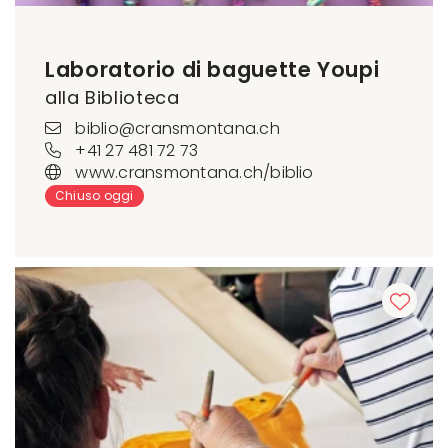
Laboratorio di baguette Youpi
alla Biblioteca
biblio@cransmontana.ch
+41 27 481 72 73
www.cransmontana.ch/biblio
Chiuso oggi