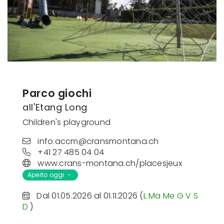
Parco giochi
all'Etang Long
Children's playground
info.accm@cransmontana.ch
+41 27 485 04 04
www.crans-montana.ch/placesjeux
Aperto oggi -
Dal 01.05.2026 al 01.11.2026 (
L
Ma
Me
G
V
S
D
)