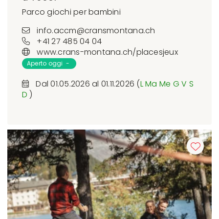
Parco giochi per bambini
info.accm@cransmontana.ch
+41 27 485 04 04
www.crans-montana.ch/placesjeux
Aperto oggi -
Dal 01.05.2026 al 01.11.2026 (
L
Ma
Me
G
V
S
D
)