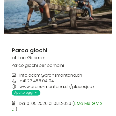
Parco giochi
al Lac Grenon
Parco giochi per bambini
info.accm@cransmontana.ch
+41 27 485 04 04
www.crans-montana.ch/placesjeux
Aperto oggi -
Dal 01.05.2026 al 01.11.2026 (
L
Ma
Me
G
V
S
D
)