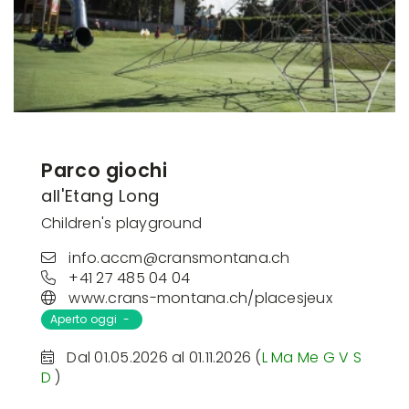
Parco giochi
all'Etang Long
Children's playground
info.accm@cransmontana.ch
+41 27 485 04 04
www.crans-montana.ch/placesjeux
Aperto oggi -
Dal 01.05.2026 al 01.11.2026 (
L
Ma
Me
G
V
S
D
)