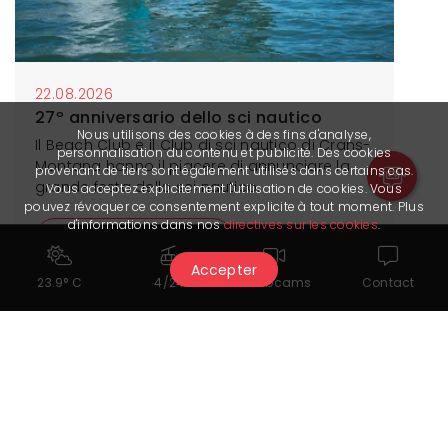
22.08.2026
27º anniversario dello sci nautico
Nous utilisons des cookies à des fins d'analyse,
Il Beach Club e il Club di sci nautico di Crans-
personnalisation du contenu et publicité. Des cookies
Montana hanno il piacere di annunciare la
provenant de tiers sont également utilisés dans certains cas.
grande festa dello sci nautico.
Vous acceptez explicitement l'utilisation de cookies. Vous
pouvez révoquer ce consentement explicite à tout moment. Plus
d'informations dans nos
directives sur les cookies
.
Maggiori informazioni
Accepter
23.9° C
4/24
Webcams
Contact