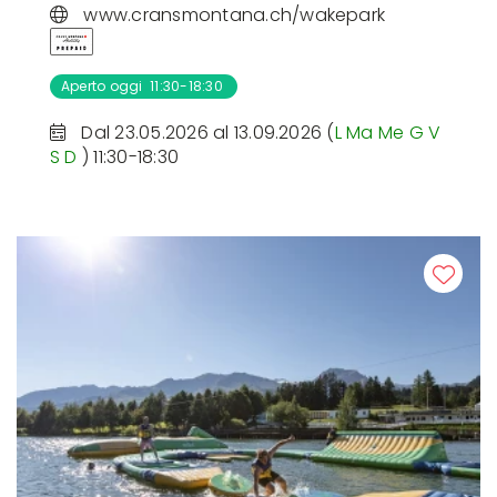
www.cransmontana.ch/wakepark
Aperto oggi 11:30-18:30
Dal 23.05.2026 al 13.09.2026 (
L
Ma
Me
G
V
S
D
) 11:30-18:30