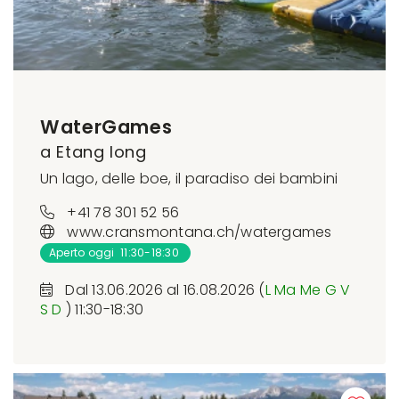
WaterGames
a Etang long
Un lago, delle boe, il paradiso dei bambini
+41 78 301 52 56
www.cransmontana.ch/watergames
Aperto oggi 11:30-18:30
Dal 13.06.2026 al 16.08.2026 (
L
Ma
Me
G
V
S
D
) 11:30-18:30