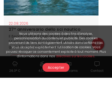
22.08.2026
27º anniversario dello sci nautico
Nous utilisons des cookies à des fins d'analyse,
Il Beach Club e il Club di sci nautico di Crans-
personnalisation du contenu et publicité. Des cookies
Montana hanno il piacere di annunciare la
provenant de tiers sont également utilisés dans certains cas.
grande festa dello sci nautico.
Vous acceptez explicitement l'utilisation de cookies. Vous
pouvez révoquer ce consentement explicite à tout moment. Plus
d'informations dans nos
directives sur les cookies
.
Maggiori informazioni
Accepter
26.3° C
4/24
Webcams
Contact