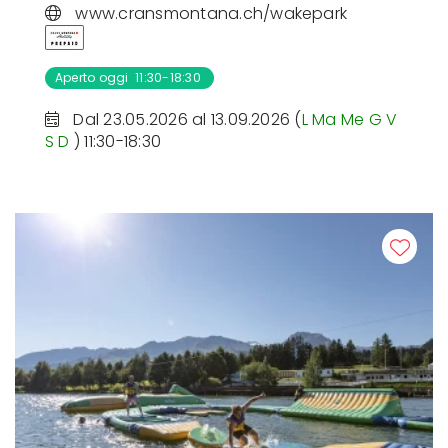
www.cransmontana.ch/wakepark
Aperto oggi 11:30-18:30
Dal 23.05.2026 al 13.09.2026 (
L
Ma
Me
G
V
S
D
) 11:30-18:30