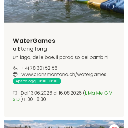
WaterGames
a Etang long
Un lago, delle boe, il paradiso dei bambini
+41 78 301 52 56
www.cransmontana.ch/watergames
Aperto oggi 11:30-18:30
Dal 13.06.2026 al 16.08.2026 (
L
Ma
Me
G
V
S
D
) 11:30-18:30