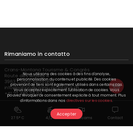
Rimaniamo in contatto
Crans-Montana Tourisme & Congrès
Nous utilisons des cookies à des fins d'analyse,
Route des Arolles 4
personnalisation du contenu et publicité. Des cookies
3963 Crans-Montana
provenant de tiers sont également utilisés dans certains cas.
information@crans-montana.ch
Vous acceptez explicitement l'utilisation de cookies. Vous
+41 27 485 04 04
pouvez révoquer ce consentement explicite à tout moment. Plus
d'informations dans nos
directives sur les cookies
.
Abbonati alla newsletter
Accepter
27.5° C
4/24
Webcams
Contact