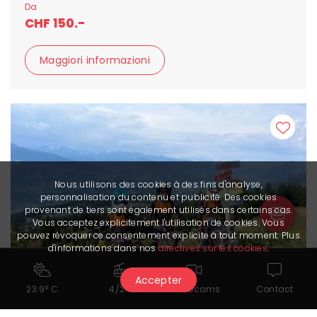
Da
CHF 150.-
Maggiori informazioni
Nous utilisons des cookies à des fins d'analyse,
personnalisation du contenu et publicité. Des cookies
provenant de tiers sont également utilisés dans certains cas.
Vous acceptez explicitement l'utilisation de cookies. Vous
pouvez révoquer ce consentement explicite à tout moment. Plus
d'informations dans nos
directives sur les cookies
.
Accepter
23.9° C
4/24
Webcams
Contact