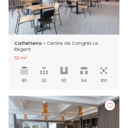
Caffetteria -
Centre de Congrès Le
Régent
2
110 m
80
30
30
64
100