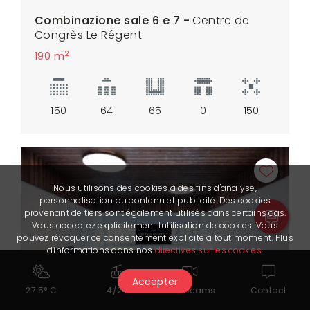
Combinazione sale 6 e 7 -
Centre de
Congrès Le Régent
2
190 m
150
64
65
0
150
Nous utilisons des cookies à des fins d'analyse,
personnalisation du contenu et publicité. Des cookies
provenant de tiers sont également utilisés dans certains cas.
Vous acceptez explicitement l'utilisation de cookies. Vous
pouvez révoquer ce consentement explicite à tout moment. Plus
d'informations dans nos
directives sur les cookies
.
Accepter
27.5° C
4/24
Webcams
Contact