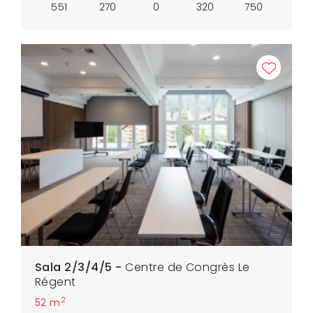
551
270
0
320
750
Sala 2/3/4/5 -
Centre de Congrès Le
Régent
2
52 m