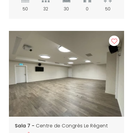
50
32
30
0
50
Sala 7 -
Centre de Congrès Le Régent