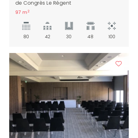
de Congrès Le Régent
2
97 m
80
42
30
48
100