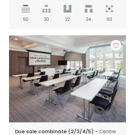
50
30
22
24
50
Due sale combinate (2/3/4/5) -
Centre