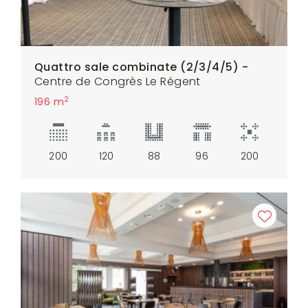
Quattro sale combinate (2/3/4/5) -
Centre de Congrès Le Régent
2
196 m
200
120
88
96
200