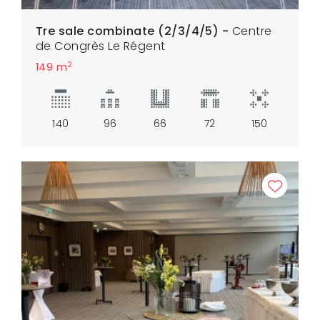
Tre sale combinate (2/3/4/5) -
Centre
de Congrès Le Régent
2
149 m
140
96
66
72
150