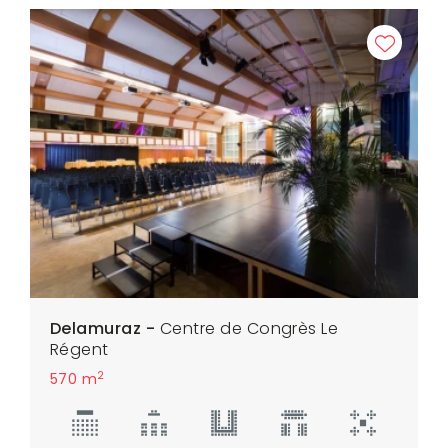
Delamuraz -
Centre de Congrès Le
Régent
2
570 m