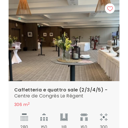
Caffetteria e quattro sale (2/3/4/5) -
Centre de Congrès Le Régent
2
306 m
280
150
118
160
300