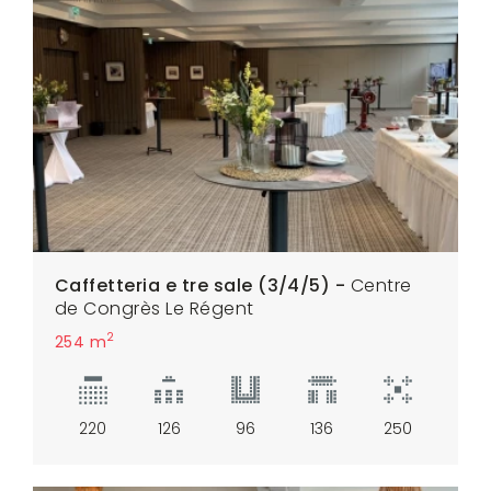
Caffetteria e tre sale (3/4/5) -
Centre
de Congrès Le Régent
2
254 m
220
126
96
136
250