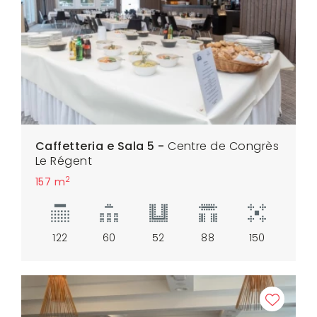
Caffetteria e Sala 5 -
Centre de Congrès
Le Régent
2
157 m
122
60
52
88
150