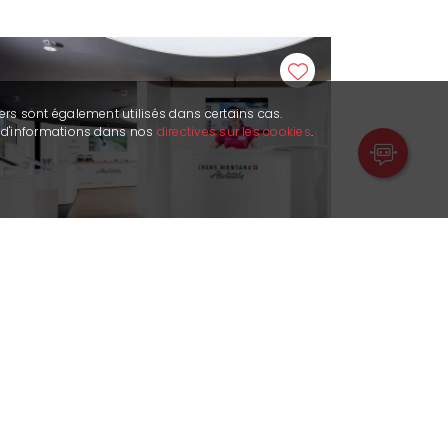
ers sont également utilisés dans certains cas.
s d'informations dans nos
directives sur les cookies
.
Collaboratori di Crans-Montana
Turismo & Congressi