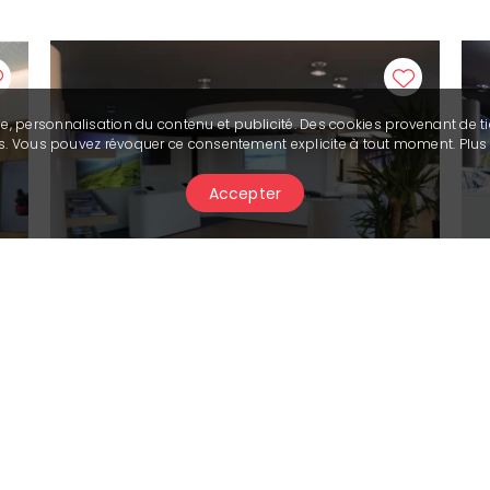
se, personnalisation du contenu et publicité. Des cookies provenant de ti
ies. Vous pouvez révoquer ce consentement explicite à tout moment. Plu
Accepter
Turismo
Information Crans