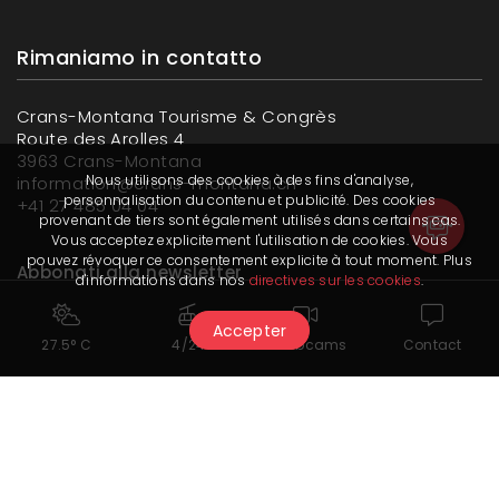
Rimaniamo in contatto
Crans-Montana Tourisme & Congrès
Route des Arolles 4
3963 Crans-Montana
Nous utilisons des cookies à des fins d'analyse,
information@crans-montana.ch
personnalisation du contenu et publicité. Des cookies
+41 27 485 04 04
provenant de tiers sont également utilisés dans certains cas.
Vous acceptez explicitement l'utilisation de cookies. Vous
pouvez révoquer ce consentement explicite à tout moment. Plus
Abbonati alla newsletter
d'informations dans nos
directives sur les cookies
.
Accepter
27.5° C
4/24
Webcams
Contact
Leggi la nostra ultima newsletter
Seguici