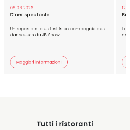
08.08.2026
12.
Dîner spectacle
Br
Un repas des plus festifs en compagnie des
Las
danseuses du JB Show.
nos
Maggiori informazioni
Tutti i ristoranti