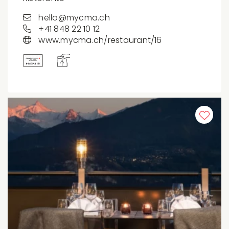
hello@mycma.ch
+41 848 22 10 12
www.mycma.ch/restaurant/16