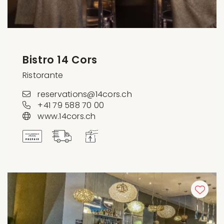
Bistro 14 Cors
Ristorante
reservations@14cors.ch
+41 79 588 70 00
www.14cors.ch