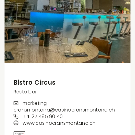
Bistro Circus
Resto bar
marketing-
cransmontana@casinocransmontana.ch
+41 27 485 90 40
www.casinocransmontana.ch