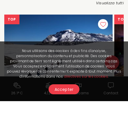
Visualizza tutti
TOP
TOP
Nous utilisons des cookies à des fins d'analyse,
personnalisation du contenu et publicité. Des cookies
provenant de tiers sont également utilisés dans certains cas.
Vous acceptez explicitement l'utilisation de cookies. Vous
pouvez révoquer ce consentement explicite à tout moment. Plus
d'informations dans nos
directives sur les cookies
.
Accepter
26.1° C
4/24
Webcams
Contact
13.08.2026
12.
Una fuga nel cuore di un ghiacciaio a
Im
3.000 metri di altitudine
sen
Da
Da