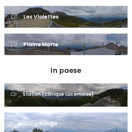
Les Violettes
Plaine Morte
In paese
Station (Clinique Lucernoise)
Driving Range