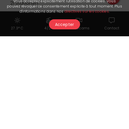
Vous acceptez explicitement l'utilisation de cookies. Vous
21 Stationen
pouvez révoquer ce consentement explicite à tout moment. Plus
d'informations dans nos
directives sur les cookies
.
Preis
Accepter
27.3° C
4/24
Webcams
Contact
Öffnungszeiten
Der Partner hat uns sein letztes Update am 18.05.2026 übermittelt.
Er ist allein verantwortlich für die Richtigkeit der veröffentlichten
Daten.