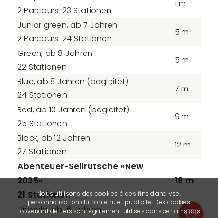
1 m
2 Parcours: 23 Stationen
Junior green, ab 7 Jahren
5 m
2 Parcours: 24 Stationen
Green, ab 8 Jahren
5 m
22 Stationen
Blue, ab 8 Jahren (begleitet)
7 m
24 Stationen
Red, ab 10 Jahren (begleitet)
9 m
25 Stationen
Black, ab 12 Jahren
12 m
27 Stationen
Abenteuer-Seilrutsche «New
2025»
18 m
21 Stationen
Nous utilisons des cookies à des fins d'analyse,
personnalisation du contenu et publicité. Des cookies
Diabolo, ab 16 Jahren
provenant de tiers sont également utilisés dans certains cas.
15 m