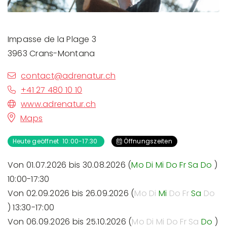
Impasse de la Plage 3
3963 Crans-Montana
contact@adrenatur.ch
+41 27 480 10 10
www.adrenatur.ch
Maps
Heute geöffnet 10:00-17:30
Öffnungszeiten
Von 01.07.2026 bis 30.08.2026 (
Mo
Di
Mi
Do
Fr
Sa
Do
)
10:00-17:30
Von 02.09.2026 bis 26.09.2026 (
Mo
Di
Mi
Do
Fr
Sa
Do
) 13:30-17:00
Von 06.09.2026 bis 25.10.2026 (
Mo
Di
Mi
Do
Fr
Sa
Do
)