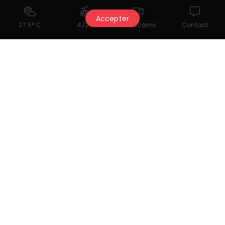
Der Partner hat uns sein letztes Update am 5.03.2026 übermittelt. Er
ist allein verantwortlich für die Richtigkeit der veröffentlichten Daten.
Accepter
27.5° C
4/24
Webcams
Contact