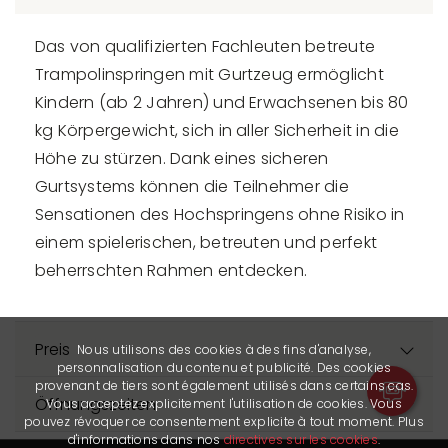
Das von qualifizierten Fachleuten betreute
Trampolinspringen mit Gurtzeug ermöglicht
Kindern (ab 2 Jahren) und Erwachsenen bis 80
kg Körpergewicht, sich in aller Sicherheit in die
Höhe zu stürzen. Dank eines sicheren
Gurtsystems können die Teilnehmer die
Sensationen des Hochspringens ohne Risiko in
einem spielerischen, betreuten und perfekt
beherrschten Rahmen entdecken.
Preis
Nous utilisons des cookies à des fins d'analyse,
personnalisation du contenu et publicité. Des cookies
provenant de tiers sont également utilisés dans certains cas.
Öffnungszeiten
Vous acceptez explicitement l'utilisation de cookies. Vous
pouvez révoquer ce consentement explicite à tout moment. Plus
d'informations dans nos
directives sur les cookies
.