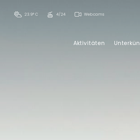
23.9° C
4/24
Webcams
Aktivitäten
Unterkün