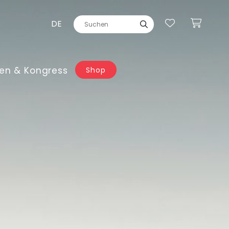
DE
en & Kongress
Shop