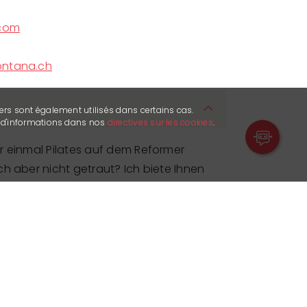
.com
ontana.ch
ers sont également utilisés dans certains cas.
s d'informations dans nos
directives sur les cookies
.
r einmal Pilates auf dem Reformer
h aber nicht getraut? Ich biete Ihnen
 Anfänger an. Ohne Druck und ganz
former kennen und stärken gleichzeitig
nn Sie sich unseren Gruppenkursen
date am 10.09.2025 übermittelt. Er ist allein