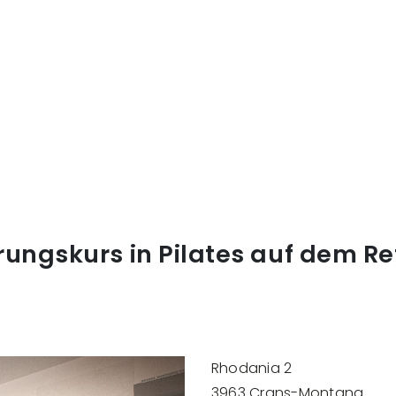
rungskurs in Pilates auf dem R
Rhodania 2
3963 Crans-Montana