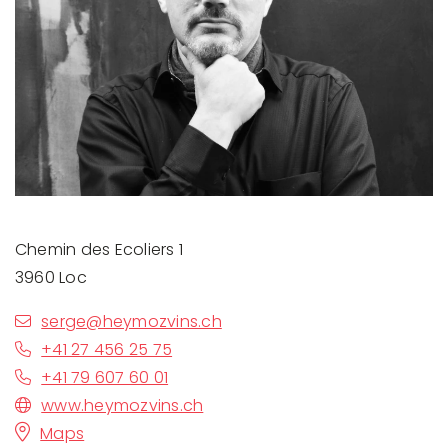
Chemin des Ecoliers 1
3960 Loc
serge@heymozvins.ch
+41 27 456 25 75
+41 79 607 60 01
www.heymozvins.ch
Maps