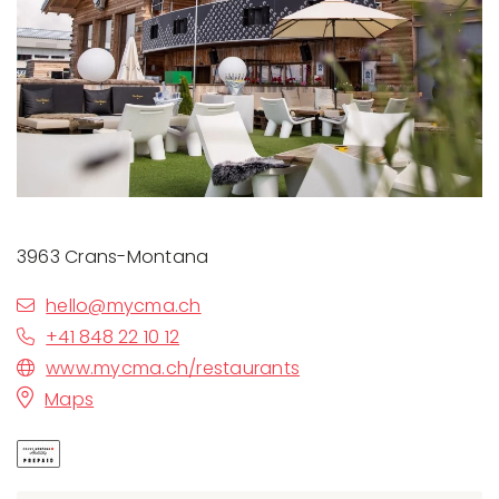
3963 Crans-Montana
hello@mycma.ch
+41 848 22 10 12
www.mycma.ch/restaurants
Maps