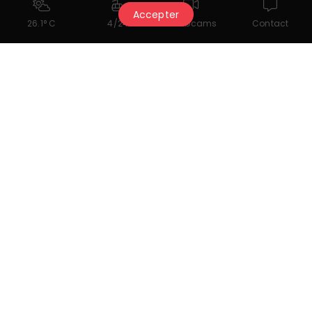
Réservez votre table
Accepter
26.1° C
4/24
Webcams
Contact
Instagram - @cryderclub
Das könnte Ihnen auch
gefallen...