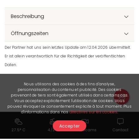
Beschreibung
Öffnungszeiten
Der Partner hat uns sein letztes Update am 12.04.2026 übermittelt.
Er ist allein verantwortlich für die Richtigkeit der veröffentlichten
Daten.
Nous utilisons des cookies à des fins d'analyse,
personnalisation du contenu et publicité. Des cookies
provenant de tiers sont également utilisés dans certains cas.
Vous acceptez explicitement l'utilisation de cookies. Vous
pouvez révoquer ce consentement explicite à tout moment. Plus
d'informations dans nos
directives sur les cookies
.
Accepter
27.5° C
4/24
Webcams
Contact