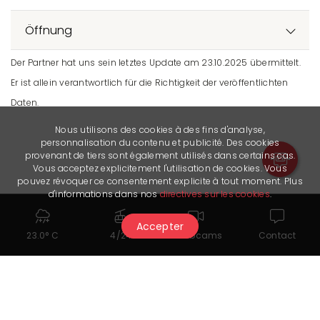
Öffnung
Der Partner hat uns sein letztes Update am 23.10.2025 übermittelt.
Er ist allein verantwortlich für die Richtigkeit der veröffentlichten
Daten.
Nous utilisons des cookies à des fins d'analyse,
personnalisation du contenu et publicité. Des cookies
provenant de tiers sont également utilisés dans certains cas.
Vous acceptez explicitement l'utilisation de cookies. Vous
pouvez révoquer ce consentement explicite à tout moment. Plus
d'informations dans nos
directives sur les cookies
.
Accepter
23.0° C
4/24
Webcams
Contact