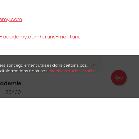
demy.com
ks-academy.com/crans-montana
ers sont également utilisés dans certains cas.
s d'informations dans nos
directives sur les cookies
.
kademie
 - 20h30
king Club
 - 19h00