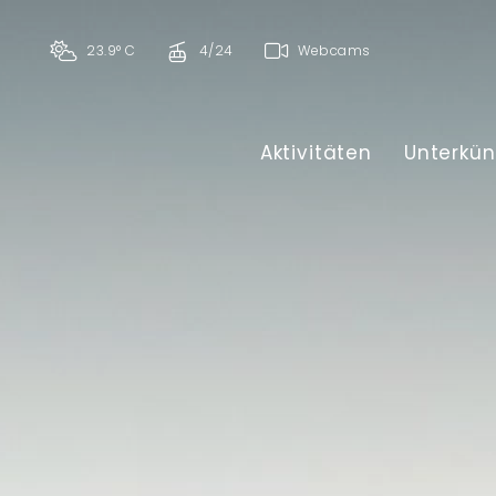
23.9° C
4/24
Webcams
Aktivitäten
Unterkün