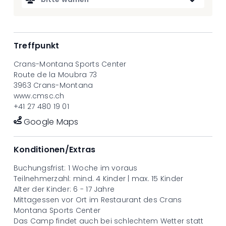
Von Montag, 29. Juni, bis Freitag, 3. Juli
Von Montag, 6. Juli, bis Freitag, 10. Juli
Von Montag, 13. Juli, bis Freitag, 17. Juli
Von Montag, 20. Juli, bis Freitag, 24. Juli
Treffpunkt
Von Montag, 27. Juli, bis Freitag, 31. Juli
Von Montag, 3. August, bis Freitag, 7. August
Crans-Montana Sports Center
Von Montag, 10. August, bis Freitag, 14. August
Route de la Moubra 73
Von Montag, 17. August, bis Freitag, 21. August
3963 Crans-Montana
Preis
www.cmsc.ch
CHF 495.-
+41 27 480 19 01
Google Maps
Konditionen/Extras
Buchungsfrist: 1 Woche im voraus
Teilnehmerzahl: mind. 4 Kinder | max. 15 Kinder
Alter der Kinder: 6 - 17 Jahre
Mittagessen vor Ort im Restaurant des Crans
Montana Sports Center
Das Camp findet auch bei schlechtem Wetter statt