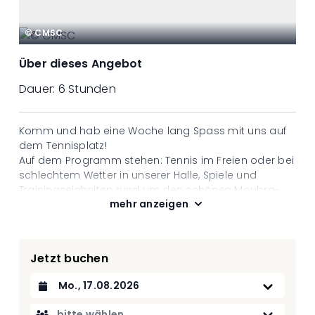
© CMSC
Über dieses Angebot
Dauer:
6 Stunden
Komm und hab eine Woche lang Spass mit uns auf
dem Tennisplatz!
Auf dem Programm stehen: Tennis im Freien oder bei
schlechtem Wetter in unserer Halle, Spiele und
Trainingseinheiten rund um den schönen Moubra-
mehr anzeigen
See, Spiele mit Freunden und ein Miniturnier, bei dem
man sich in guter Stimmung herausfordern kann!
Mittags tanken alle neue Energie mit einem guten
Essen im Restaurant des Crans-Montana Sports
Jetzt buchen
Center. Und keine Sorge: Die Aktivität findet auch bei
Regen statt!
Datum auswählen
Offen für Kinder von 6 bis 17 Jahren aller
Leistungsstufen.
bitte wählen