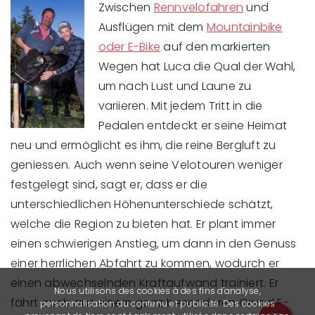
Zwischen
Rennvelofahren
und
Ausflügen mit dem
Mountainbike
oder E-Bike
auf den markierten
Wegen hat Luca die Qual der Wahl,
um nach Lust und Laune zu
variieren. Mit jedem Tritt in die
Pedalen entdeckt er seine Heimat
neu und ermöglicht es ihm, die reine Bergluft zu
geniessen. Auch wenn seine Velotouren weniger
festgelegt sind, sagt er, dass er die
unterschiedlichen Höhenunterschiede schätzt,
welche die Region zu bieten hat. Er plant immer
einen schwierigen Anstieg, um dann in den Genuss
einer herrlichen Abfahrt zu kommen, wodurch er
einen abwechselnden Kraftaufwand trainiert. Er
Nous utilisons des cookies à des fins d'analyse,
fährt auch aus einem ganz besonderen Grund E-
personnalisation du contenu et publicité. Des cookies