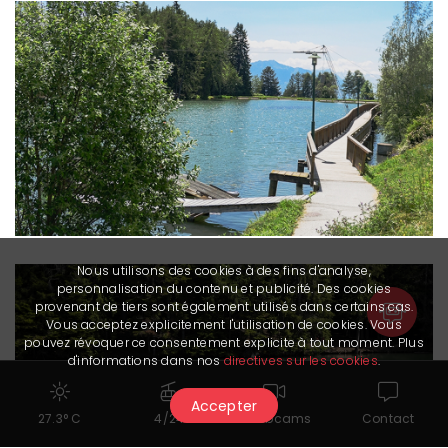
Nous utilisons des cookies à des fins d'analyse,
personnalisation du contenu et publicité. Des cookies
provenant de tiers sont également utilisés dans certains cas.
Vous acceptez explicitement l'utilisation de cookies. Vous
pouvez révoquer ce consentement explicite à tout moment. Plus
d'informations dans nos
directives sur les cookies
.
Accepter
27.3° C
4/24
Webcams
Contact