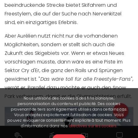
beeindruckende Strecke bietet Skifahrern und
Freestylern, die auf der Suche nach Nervenkitzel
sind, ein einzigartiges Erlebnis.
Aber Aurélien nutzt nicht nur die vorhandenen
Möglichkeiten, sondern er stellt sich auch die
Zukunft des Skigebiets vor. Wenn er etwas Neues
vorschlagen müsste, dann wäre es eine Piste im
Sektor Cry d'Er, die ganz den Rails und Sprüngen
gewidmet ist. "
Das wäre toll für alle Freestyle-Fans
",
verrät er. Parallel dazu möchte er auch den Snow
Park verbessern, damit er die Olympiakriterien erfüllt.
Nous utilisons des cookies à des fins d'analyse,
personnalisation du contenu et publicité. Des cookies
provenant de tiers sont également utilisés dans certains cas.
Vous acceptez explicitement l'utilisation de cookies. Vous
pouvez révoquer ce consentement explicite à tout moment. Plus
d'informations dans nos
directives sur les cookies
.