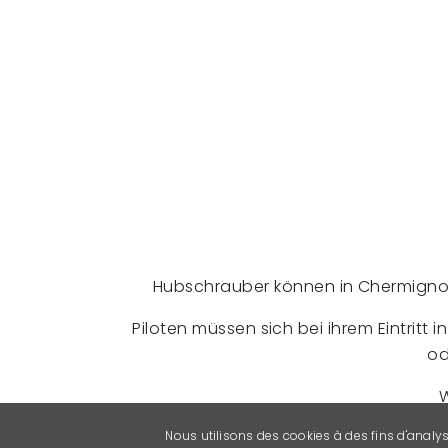
Hubschrauber können in Chermignon
Piloten müssen sich bei ihrem Eintritt 
od
W
Nous utilisons des cookies à des fins d'analy