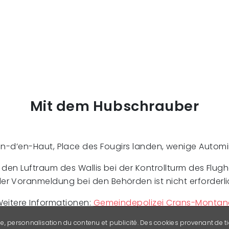
Mit dem Hubschrauber
-d’en-Haut, Place des Fougirs landen, wenige Autom
in den Luftraum des Wallis bei der Kontrollturm des Flu
er Voranmeldung bei den Behörden ist nicht erforderli
eitere Informationen:
Gemeindepolizei Crans-Monta
se, personnalisation du contenu et publicité. Des cookies provenant de ti