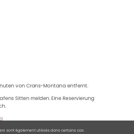
inuten von Crans-Montana entfernt.
ghafens Sitten melden. Eine Reservierung
ch.
na
ers sont également utilisés dans certains cas.