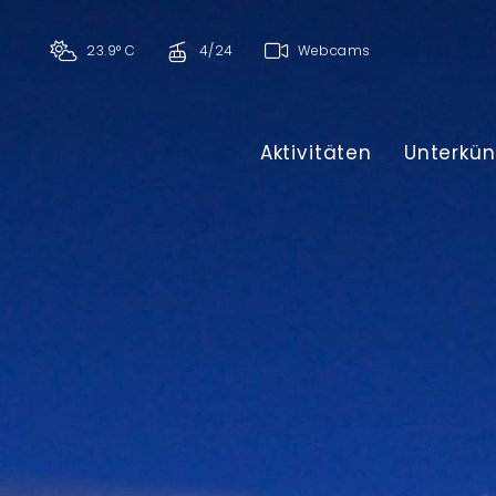
23.9° C
4/24
Webcams
Aktivitäten
Unterkün