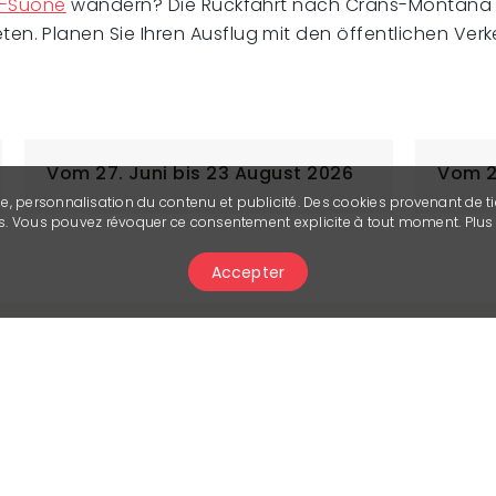
-Suone
wandern? Die Rückfahrt nach Crans-Montana (
en. Planen Sie Ihren Ausflug mit den öffentlichen Verk
Vom 27. Juni bis 23 August 2026
Vom 26
se, personnalisation du contenu et publicité. Des cookies provenant de ti
ies. Vous pouvez révoquer ce consentement explicite à tout moment. Plu
Accepter
Andere öffentliche Verkehrsmittel