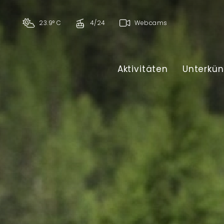
23.9° C
4/24
Webcams
Aktivitäten
Unterkün