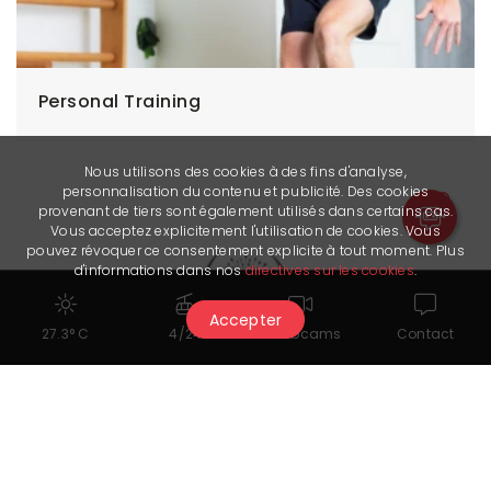
Personal Training
Nous utilisons des cookies à des fins d'analyse,
personnalisation du contenu et publicité. Des cookies
provenant de tiers sont également utilisés dans certains cas.
Vous acceptez explicitement l'utilisation de cookies. Vous
pouvez révoquer ce consentement explicite à tout moment. Plus
d'informations dans nos
directives sur les cookies
.
Accepter
27.3° C
4/24
Webcams
Contact