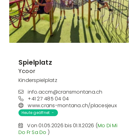
Spielplatz
Ycoor
Kinderspielplatz
info.accm@cransmontana.ch
+41 27 485 04 04
www.crans-montana.ch/placesjeux
Heute geöffnet -
Von 01.05.2026 bis 01.11.2026 (
Mo
Di
Mi
Do
Fr
Sa
Do
)