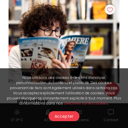
Nous utilisons des cookies à des fins d'analyse,
personnalisation du contenu et publicité. Des cookies
provenant de tiers sont également utilisés dans certains cas.
Vous acceptez explicitement l'utilisation de cookies. Vous
pouvez révoquer ce consentement explicite à tout moment. Plus
Bibliothek
d'informations dans nos
directives sur les cookies
.
von Crans-Montana
Accepter
30‘000 Kinder- und Erwachsenenbücher,
27.3° C
4/24
Webcams
Contact
comics, 1‘000 DVD's, 2‘200 CD's,