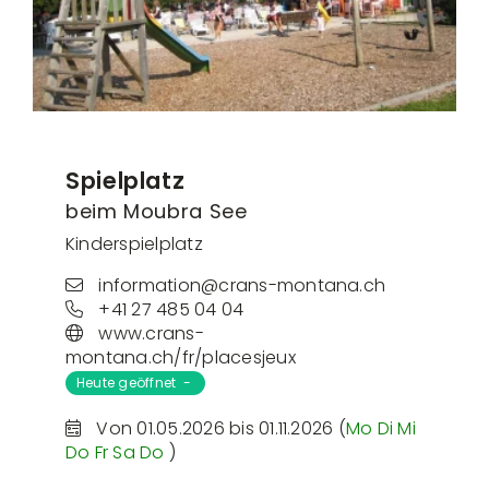
Spielplatz
beim Moubra See
Kinderspielplatz
information@crans-montana.ch
+41 27 485 04 04
www.crans-
montana.ch/fr/placesjeux
Heute geöffnet -
Von 01.05.2026 bis 01.11.2026 (
Mo
Di
Mi
Do
Fr
Sa
Do
)