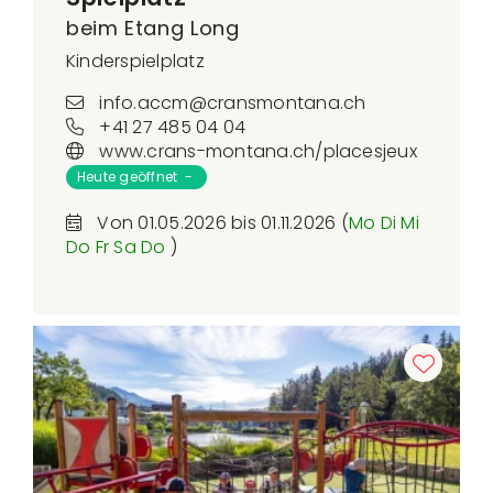
beim Etang Long
Kinderspielplatz
info.accm@cransmontana.ch
+41 27 485 04 04
www.crans-montana.ch/placesjeux
Heute geöffnet -
Von 01.05.2026 bis 01.11.2026 (
Mo
Di
Mi
Do
Fr
Sa
Do
)