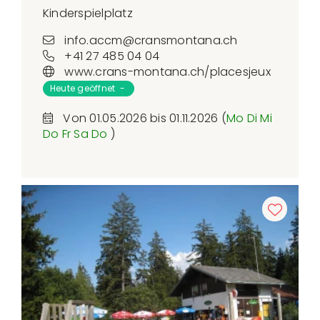
Kinderspielplatz
info.accm@cransmontana.ch
+41 27 485 04 04
www.crans-montana.ch/placesjeux
Heute geöffnet -
Von 01.05.2026 bis 01.11.2026 (
Mo
Di
Mi
Do
Fr
Sa
Do
)