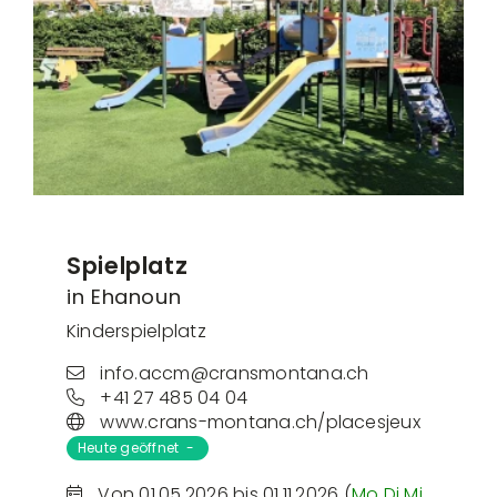
Spielplatz
in Ehanoun
Kinderspielplatz
info.accm@cransmontana.ch
+41 27 485 04 04
www.crans-montana.ch/placesjeux
Heute geöffnet -
Von 01.05.2026 bis 01.11.2026 (
Mo
Di
Mi