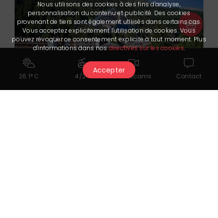
Nous utilisons des cookies à des fins d'analyse,
personnalisation du contenu et publicité. Des cookies
provenant de tiers sont également utilisés dans certains cas.
Vous acceptez explicitement l'utilisation de cookies. Vous
pouvez révoquer ce consentement explicite à tout moment. Plus
d'informations dans nos
directives sur les cookies
.
Accepter
26.1° C
4/24
Webcams
Contact
Crans Ambassador
★★★★★
info@cransambassador.ch
+41 27 485 48 48
www.cransambassador.ch