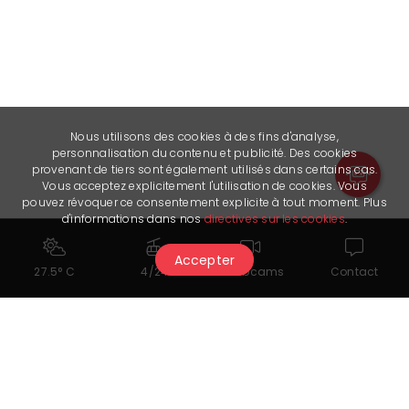
Nous utilisons des cookies à des fins d'analyse,
personnalisation du contenu et publicité. Des cookies
provenant de tiers sont également utilisés dans certains cas.
Vous acceptez explicitement l'utilisation de cookies. Vous
pouvez révoquer ce consentement explicite à tout moment. Plus
d'informations dans nos
directives sur les cookies
.
Nützliche Links
FB
Accepter
27.5° C
4/24
Webcams
Contact
Das könnte Ihnen auch