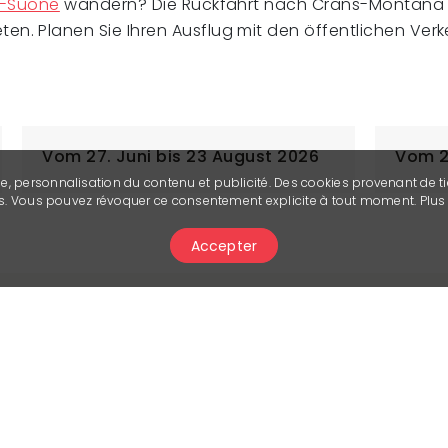
-Suone
wandern? Die Rückfahrt nach Crans-Montana (
en. Planen Sie Ihren Ausflug mit den öffentlichen Verk
Vom 27. Juni bis 23 August 2026
Vom 26
se, personnalisation du contenu et publicité. Des cookies provenant de ti
ies. Vous pouvez révoquer ce consentement explicite à tout moment. Plu
Accepter
Andere öffentliche Verkehrsmittel