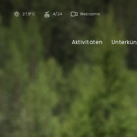
27.3° C
4/24
Webcams
Aktivitäten
Unterkün