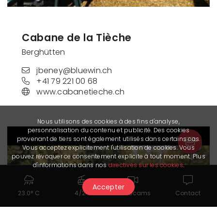
Cabane de la Tièche
Berghütten
jbeney@bluewin.ch
+41 79 221 00 68
www.cabanetieche.ch
Nous utilisons des cookies à des fins d'analyse,
personnalisation du contenu et publicité. Des cookies
provenant de tiers sont également utilisés dans certains cas.
Vous acceptez explicitement l'utilisation de cookies. Vous
pouvez révoquer ce consentement explicite à tout moment. Plus
d'informations dans nos
directives sur les cookies
.
Accepter
23.0° C
4/24
Webcams
Contact