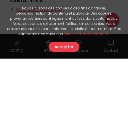
Nous utilisons des cookies à des fins d'analyse,
Réservation en ligne
personnalisation du contenu et publicité. Des cookies
provenant de tiers sont également utilisés dans certains cas.
Vous acceptez explicitement l'utilisation de cookies. Vous
pouvez révoquer ce consentement explicite à tout moment. Plus
d'informations dans nos
directives sur les cookies
.
Accepter
27.3° C
4/24
Webcams
Contact
You might also like...